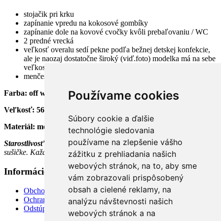
stojačik pri krku
zapínanie vpredu na kokosové gombíky
zapínanie dole na kovové cvočky kvôli prebaľovaniu / WC
2 predné vrecká
veľkosť overalu sedí pekne podľa bežnej detskej konfekcie,
ale je naozaj dostatočne široký (viď.foto) modelka má na sebe
veľkosť 62, odporúčame vziať si veľkosť, ktorú práve nosíte
menčester: 100% bavlna
Používame cookies
Farba: off white
Veľkosť: 56, 62, 68, 74, 80, 86, 92, 98
Súbory cookie a ďalšie
Materiál: menčester 100% bavlna
technológie sledovania
používame na zlepšenie vášho
Starostlivosť
úplne bežná. Možné prať v práčke do 50°C, sušiť v
sušičke. Každý kus je originál. Šité na Orave.
zážitku z prehliadania našich
webových stránok, na to, aby sme
Informácie
+
vám zobrazovali prispôsobený
obsah a cielené reklamy, na
Obchodné podmienky, doručenie, platby, vrátenie
Ochrana súkromia
analýzu návštevnosti našich
Odstúpiť od zmluvy TU
webových stránok a na