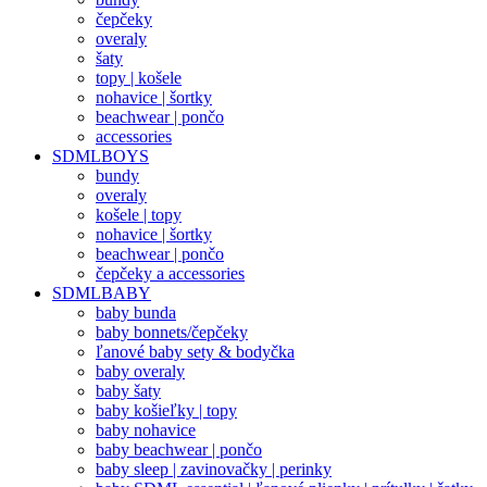
čepčeky
overaly
šaty
topy | košele
nohavice | šortky
beachwear | pončo
accessories
SDMLBOYS
bundy
overaly
košele | topy
nohavice | šortky
beachwear | pončo
čepčeky a accessories
SDMLBABY
baby bunda
baby bonnets/čepčeky
ľanové baby sety & bodyčka
baby overaly
baby šaty
baby košieľky | topy
baby nohavice
baby beachwear | pončo
baby sleep | zavinovačky | perinky