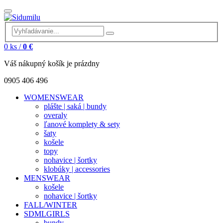
0
ks /
0 €
Váš nákupný košík je prázdny
0905 406 496
WOMENSWEAR
plášte | saká | bundy
overaly
ľanové komplety & sety
šaty
košele
topy
nohavice | šortky
klobúky | accessories
MENSWEAR
košele
nohavice | šortky
FALL/WINTER
SDMLGIRLS
bundy