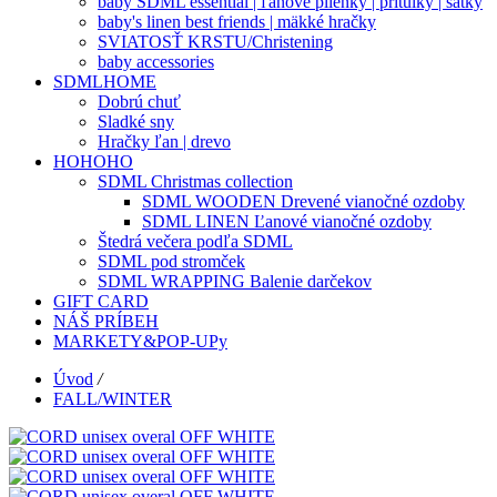
baby SDML essential | ľanové plienky | prítulky | šatky
baby's linen best friends | mäkké hračky
SVIATOSŤ KRSTU/Christening
baby accessories
SDMLHOME
Dobrú chuť
Sladké sny
Hračky ľan | drevo
HOHOHO
SDML Christmas collection
SDML WOODEN Drevené vianočné ozdoby
SDML LINEN Ľanové vianočné ozdoby
Štedrá večera podľa SDML
SDML pod stromček
SDML WRAPPING Balenie darčekov
GIFT CARD
NÁŠ PRÍBEH
MARKETY&POP-UPy
Úvod
/
FALL/WINTER