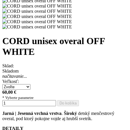
CORD unisex overal OFF
WHITE
Sklad:
Skladom
načitavanie...
Veľkosť:
60,00 €
* Vyberte parametre
Do košíka
Jarná | Jesenná vrchná vrstva
.
Široký
detský menčestrový
overal, pod ktorý pokojne vojde aj hrubší svetrík.
DETAILY