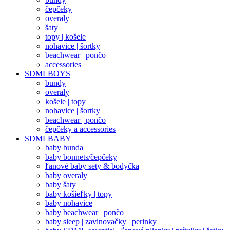
čepčeky
overaly
šaty
topy | košele
nohavice | šortky
beachwear | pončo
accessories
SDMLBOYS
bundy
overaly
košele | topy
nohavice | šortky
beachwear | pončo
čepčeky a accessories
SDMLBABY
baby bunda
baby bonnets/čepčeky
ľanové baby sety & bodyčka
baby overaly
baby šaty
baby košieľky | topy
baby nohavice
baby beachwear | pončo
baby sleep | zavinovačky | perinky