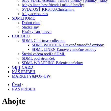
baby SDML essential | ľanové plienky | prítulky | šatky
baby's linen best friends | mäkké hračky
SVIATOSŤ KRSTU/Christening
baby accessories
SDMLHOME
Dobrú chuť
Sladké sny
Hračky ľan | drevo
HOHOHO
SDML Christmas collection
SDML WOODEN Drevené vianočné ozdoby
SDML LINEN Ľanové vianočné ozdoby
Štedrá večera podľa SDML
SDML pod stromček
SDML WRAPPING Balenie darčekov
GIFT CARD
NÁŠ PRÍBEH
MARKETY&POP-UPy
Úvod
/
NÁŠ PRÍBEH
Ahojte