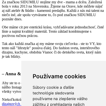
Za značkou SIDUMILU stojíme my dve - mama a dcéra. Založená
bola v roku 2013 na Slovensku. Žijeme na Orave, kde môžete nájsť
aj náš ateliér & štúdio - kamennú predajňu. Každá z nás má talent na
niečo iné, ale spolu vytvárame to, čo pod značkou SIDUMILU
poznáte dnes.
Obe máme cit pre estetickú krásu, vyhľadávame jednoduchosť, čisté
línie a najmä kvalitný materiál. Tento základ kombinujeme s
poctivou ručnou prácou.
Tak ako každá značka aj my máme svoju cieľovku - ste to VY, kto
tento náš "lifestyle" posúva ďalej. Do fashion sveta, interiérového
dizajnu, kuchyne, obdobia Vianoc či do detského sveta, ktorý nám
je tak blízky.
– Anna & Simona
Používame cookies
Aby ste to o čom píšeme videli a spoznali, najlepšie to vycítite z
Súbory cookie a ďalšie
nášho Instagramu
@sidumilu
, kde sa snažíme pravidelne zachytávať
všetky vytvorené kolekcie a náš bežný život.
technológie sledovania
používame na zlepšenie vášho
Niekoľkokrát do roka sa môžeme stretnúť na slovenských
dizajnových marketoch & pop-upoch
.
zážitku z prehliadania našich