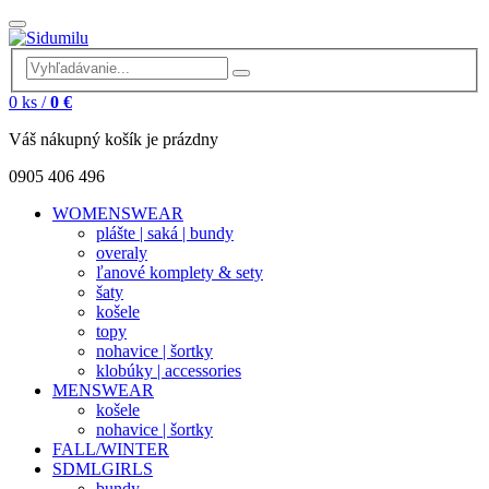
0
ks /
0 €
Váš nákupný košík je prázdny
0905 406 496
WOMENSWEAR
plášte | saká | bundy
overaly
ľanové komplety & sety
šaty
košele
topy
nohavice | šortky
klobúky | accessories
MENSWEAR
košele
nohavice | šortky
FALL/WINTER
SDMLGIRLS
bundy