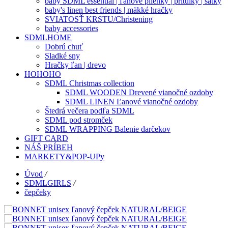
baby SDML essential | ľanové plienky | prítulky | šatky
baby's linen best friends | mäkké hračky
SVIATOSŤ KRSTU/Christening
baby accessories
SDMLHOME
Dobrú chuť
Sladké sny
Hračky ľan | drevo
HOHOHO
SDML Christmas collection
SDML WOODEN Drevené vianočné ozdoby
SDML LINEN Ľanové vianočné ozdoby
Štedrá večera podľa SDML
SDML pod stromček
SDML WRAPPING Balenie darčekov
GIFT CARD
NÁŠ PRÍBEH
MARKETY&POP-UPy
Úvod
/
SDMLGIRLS
/
čepčeky