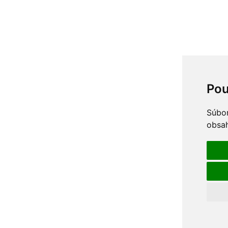
Pou
Súbor
obsah