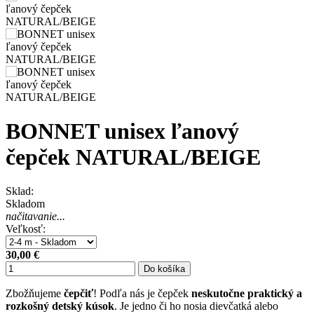
BONNET unisex ľanový
čepček NATURAL/BEIGE
Sklad:
Skladom
načitavanie...
Veľkosť:
30,00 €
Do košíka
Zbožňujeme
čepčiť
! Podľa nás je čepček
neskutočne praktický a
rozkošný detský kúsok
. Je jedno či ho nosia dievčatká alebo