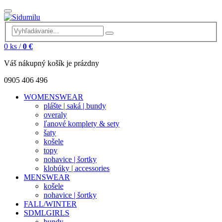
0
ks /
0 €
Váš nákupný košík je prázdny
0905 406 496
WOMENSWEAR
plášte | saká | bundy
overaly
ľanové komplety & sety
šaty
košele
topy
nohavice | šortky
klobúky | accessories
MENSWEAR
košele
nohavice | šortky
FALL/WINTER
SDMLGIRLS
bundy