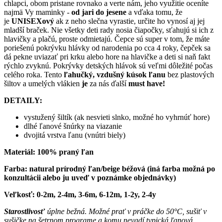
chlapci, obom pristane rovnako a verte nám, jeho využitie oceníte
najmä Vy maminky -
od jari do jesene
a vďaka tomu, že
je
UNISEXový
ak z neho slečna vyrastie, určite ho vynosí aj jej
mladší braček. Nie všetky deti rady nosia čiapočky, sťahujú si ich z
hlavičky a plačú, proste odmietajú. Čepce sú super v tom, že máte
poriešenú pokrývku hlávky od narodenia po cca 4 roky, čepček sa
dá pekne uviazať pri krku alebo hore na hlavičke a deti si naň fakt
rýchlo zvyknú. Pokrývky detských hlávok sú veľmi dôležité počas
celého roka. Tento
ľahučký, vzdušný kúsok ľanu
bez plastových
šiltov a umelých vlákien
je
za nás ďalší
must have!
DETAILY:
vystužený šiltík (ak nesvieti slnko, možné ho vyhrnúť hore)
dlhé ľanové šnúrky na viazanie
dvojitá vrstva ľanu (vnútri biely)
Materiál: 100% praný ľan
Farba: natural prírodný ľan/beige béžová (iná farba možná po
konzultácii alebo ju uveď v poznámke objednávky)
Veľkosť: 0-2m, 2-4m, 3-6m, 6-12m, 1-2y, 2-4y
Starostlivosť
úplne bežná. Možné prať v práčke do 50°C, sušiť v
sušičke na šetrnom programe a komu nevadí typická ľanová