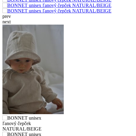
prev
next