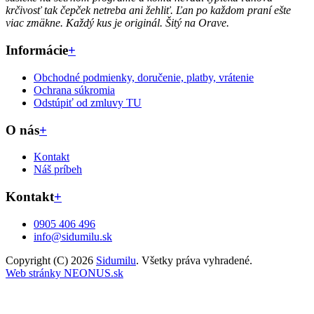
krčivosť tak čepček netreba ani žehliť. Ľan po každom praní ešte
viac zmäkne. Každý kus je originál. Šitý na Orave.
Informácie
+
Obchodné podmienky, doručenie, platby, vrátenie
Ochrana súkromia
Odstúpiť od zmluvy TU
O nás
+
Kontakt
Náš príbeh
Kontakt
+
0905 406 496
info@sidumilu.sk
Copyright (C) 2026
Sidumilu
. Všetky práva vyhradené.
Web stránky NEONUS.sk