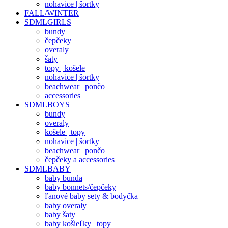
nohavice | šortky
FALL/WINTER
SDMLGIRLS
bundy
čepčeky
overaly
šaty
topy | košele
nohavice | šortky
beachwear | pončo
accessories
SDMLBOYS
bundy
overaly
košele | topy
nohavice | šortky
beachwear | pončo
čepčeky a accessories
SDMLBABY
baby bunda
baby bonnets/čepčeky
ľanové baby sety & bodyčka
baby overaly
baby šaty
baby košieľky | topy