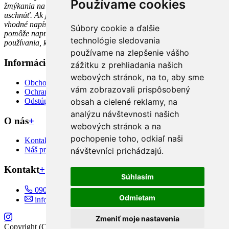
Používame cookies
žmýkania na nízkej teplote. Po opratí, nechajte zajka len tak voľne
uschnúť. Ak ju máte ako hračku aj reálne využívať, brali sme
vhodné napísať Vám to sem. Možno to v prípade potreby raz
Súbory cookie a ďalšie
pomôže napr. pri nehode na záhrade alebo po dlhých rokoch
technológie sledovania
používania, keď ho bude treba trošku oživiť.
:)
používame na zlepšenie vášho
Informácie
+
zážitku z prehliadania našich
webových stránok, na to, aby sme
Obchodné podmienky, doručenie, platby, vrátenie
vám zobrazovali prispôsobený
Ochrana súkromia
Odstúpiť od zmluvy TU
obsah a cielené reklamy, na
analýzu návštevnosti našich
O nás
+
webových stránok a na
pochopenie toho, odkiaľ naši
Kontakt
Náš príbeh
návštevníci prichádzajú.
Kontakt
+
Súhlasím
0905 406 496
Odmietam
info@sidumilu.sk
Zmeniť moje nastavenia
Copyright (C) 2026
Sidumilu
. Všetky práva vyhradené.