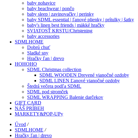
baby nohavice
baby beachwear | pončo
baby sleep | zavinovačky | perinky
baby SDML essential | ľanové plienky | prítulky | šatky
baby's linen best friends | mäkké hračky
SVIATOSŤ KRSTU/Christening
baby accessories
SDMLHOME
Dobrú chuť
Sladké sny
Hračky ľan | drevo
HOHOHO
SDML Christmas collection
SDML WOODEN Drevené vianočné ozdoby
SDML LINEN Ľanové vianočné ozdoby
Štedrá večera podľa SDML
SDML pod stromček
SDML WRAPPING Balenie darčekov
GIFT CARD
NÁŠ PRÍBEH
MARKETY&POP-UPy
Úvod
/
SDMLHOME
/
Hračky ľan | drevo