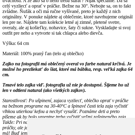
trvácnosti. A že ako sa o neho treba starať? Nijak špeciálne. Dá sa
celý vyzliecť a oprať v práčke. Bežne na 30°. Nebojte sa, on to fakt
zvládne. Ňufák a oči má ručne vyšívané, preto je každý z nich
originálny. V ponuke nájdete aj oblečenie, ktoré navrhujeme originál
len pre ne. Nájdete tam kolekcie letné aj zimné, pletené svetre,
overaly, ale aj košieľky, nohavice, šaty či sukne. Vyskladajte si svoj
outfit pre neho a vytvorte si tak chlapca alebo dievča.
Výška: 64 cm
Materiál: 100% praný ľan (telo aj oblečko)
Zajko na fotografii má oblečený overal vo farbe natural krčivá. Je
možné ho prezliekať do šiat, ktoré má bábika, resp. veľká zajka 64
cm.
Tmavé telo zajka viď. fotografia už nie je dostupné. Šijeme ho už
len v odtieni natural (ako všetkých zajkov).
Starostlivosť: Po ušpinení, zajaca vyzliecť, oblečko oprať v práčke
na bežnom programe na 30-40°C a špinavé časti tela zaja vyčistiť
vlhkou utierkou/ kefou a nechyť vysušiť. Poznáme deti a preto
píšeme ak by bolo urgentne treba vyčistiť veľmi zašpineného zaja.
Takže: Pri nadmernom zašpinení je možné zaja dať prať aj do
práčky, ale jedine na tom najšetrnejšom programe, aký Vaša práčka
má! Buď jemné pranie, vlna a pod. Pozor! Pranie nastaviť bez