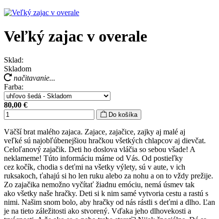
Veľký zajac v overale
Sklad:
Skladom
načitavanie...
Farba:
80,00 €
Do košíka
Väčší brat malého zajaca. Zajace, zajačice, zajky aj malé aj
veľké sú najobľúbenejšiou hračkou všetkých chlapcov aj dievčat.
Celoľanový zajačik. Deti ho doslova vláčia so sebou všade! A
neklameme! Túto informáciu máme od Vás. Od postieľky
cez kočík, chodia s deťmi na všetky výlety, sú v aute, v ich
ruksakoch, ťahajú si ho len ruku alebo za nohu a on to vždy prežije.
Zo zajačika nemožno vyčítať žiadnu emóciu, nemá úsmev tak
ako všetky naše hračky. Deti si k nim samé vytvoria cestu a rastú s
nimi. Našim snom bolo, aby hračky od nás rástli s deťmi a dlho. Ľan
je na tieto záležitosti ako stvorený. Vďaka jeho dlhovekosti a