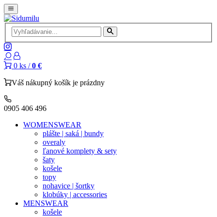
0
ks /
0 €
Váš nákupný košík je prázdny
0905 406 496
WOMENSWEAR
plášte | saká | bundy
overaly
ľanové komplety & sety
šaty
košele
topy
nohavice | šortky
klobúky | accessories
MENSWEAR
košele