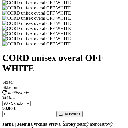
CORD unisex overal OFF
WHITE
Sklad:
Skladom
načitavanie...
Veľkosť:
90,00 €
Do košíka
Jarná | Jesenná vrchná vrstva
.
Široký
detský menčestrový