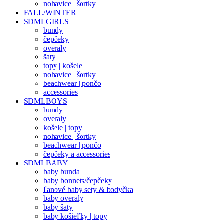
nohavice | šortky
FALL/WINTER
SDMLGIRLS
bundy
čepčeky
overaly
šaty
topy | košele
nohavice | šortky
beachwear | pončo
accessories
SDMLBOYS
bundy
overaly
košele | topy
nohavice | šortky
beachwear | pončo
čepčeky a accessories
SDMLBABY
baby bunda
baby bonnets/čepčeky
ľanové baby sety & bodyčka
baby overaly
baby šaty
baby košieľky | topy