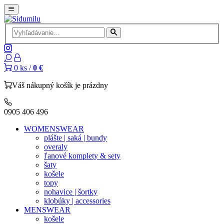
0
ks /
0 €
Váš nákupný košík je prázdny
0905 406 496
WOMENSWEAR
plášte | saká | bundy
overaly
ľanové komplety & sety
šaty
košele
topy
nohavice | šortky
klobúky | accessories
MENSWEAR
košele