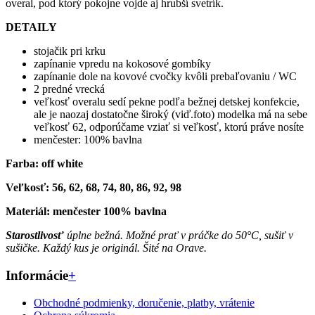
overal, pod ktorý pokojne vojde aj hrubší svetrík.
DETAILY
stojačik pri krku
zapínanie vpredu na kokosové gombíky
zapínanie dole na kovové cvočky kvôli prebaľovaniu / WC
2 predné vrecká
veľkosť overalu sedí pekne podľa bežnej detskej konfekcie,
ale je naozaj dostatočne široký (viď.foto) modelka má na sebe
veľkosť 62, odporúčame vziať si veľkosť, ktorú práve nosíte
menčester: 100% bavlna
Farba: off white
Veľkosť: 56, 62, 68, 74, 80, 86, 92, 98
Materiál: menčester 100% bavlna
Starostlivosť
úplne bežná. Možné prať v práčke do 50°C, sušiť v
sušičke. Každý kus je originál. Šité na Orave.
Informácie
+
Obchodné podmienky, doručenie, platby, vrátenie