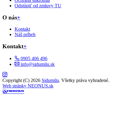
Ochrana súkromia
Odstúpiť od zmluvy TU
O nás
+
Kontakt
Náš príbeh
Kontakt
+
0905 406 496
info@sidumilu.sk
Copyright (C) 2026
Sidumilu
. Všetky práva vyhradené.
Web stránky NEONUS.sk