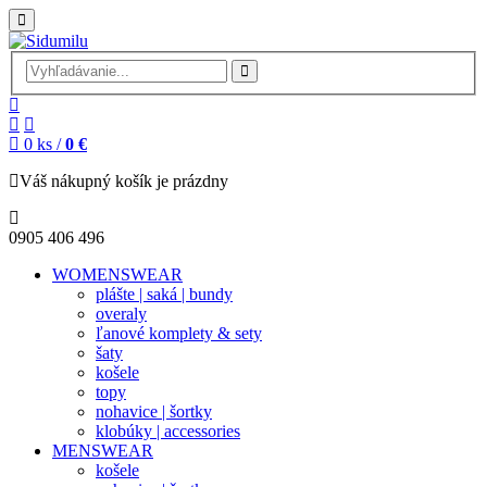
0
ks /
0 €
Váš nákupný košík je prázdny
0905 406 496
WOMENSWEAR
plášte | saká | bundy
overaly
ľanové komplety & sety
šaty
košele
topy
nohavice | šortky
klobúky | accessories
MENSWEAR
košele