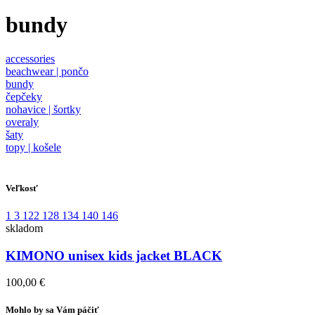
bundy
accessories
beachwear | pončo
bundy
čepčeky
nohavice | šortky
overaly
šaty
topy | košele
Veľkosť
1
3
122
128
134
140
146
skladom
KIMONO unisex kids jacket BLACK
100,00 €
Mohlo by sa Vám páčiť