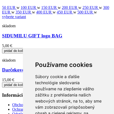
50 EUR
w
100 EUR
w
150 EUR
w
200 EUR
w
250 EUR
w
300
EUR
w
350 EUR
w
400 EUR
w
450 EUR
w
500 EUR
w
vyberte variant
skladom
SIDUMILU GIFT logo BAG
5,00 €
pridať do košika
skladom
Používame cookies
Darčekové balenie
Súbory cookie a ďalšie
15,00 €
technológie sledovania
pridať do košika
používame na zlepšenie vášho
Informácie
+
zážitku z prehliadania našich
webových stránok, na to, aby sme
Obchodné podmienky, doručenie, platby, vrátenie
vám zobrazovali prispôsobený
Ochrana súkromia
obsah a cielené reklamy, na
Odstúpiť od zmluvy TU