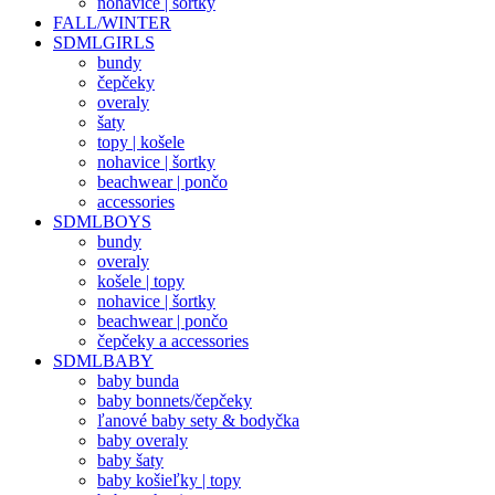
nohavice | šortky
FALL/WINTER
SDMLGIRLS
bundy
čepčeky
overaly
šaty
topy | košele
nohavice | šortky
beachwear | pončo
accessories
SDMLBOYS
bundy
overaly
košele | topy
nohavice | šortky
beachwear | pončo
čepčeky a accessories
SDMLBABY
baby bunda
baby bonnets/čepčeky
ľanové baby sety & bodyčka
baby overaly
baby šaty
baby košieľky | topy