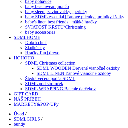
baby nohavice
baby beachwear | pončo
baby sleep | zavinovačky | perinky
baby SDML essential | ľanové plienky | prítulky | šatky
baby's linen best friends | mäkké hračky
SVIATOSŤ KRSTU/Christening
baby accessories
SDMLHOME
Dobrú chuť
Sladké sny
Hračky ľan | drevo
HOHOHO
SDML Christmas collection
SDML WOODEN Drevené vianočné ozdoby
SDML LINEN Ľanové vianočné ozdoby
Štedrá večera podľa SDML
SDML pod stromček
SDML WRAPPING Balenie darčekov
GIFT CARD
NÁŠ PRÍBEH
MARKETY&POP-UPy
Úvod
/
SDMLGIRLS
/
bundy