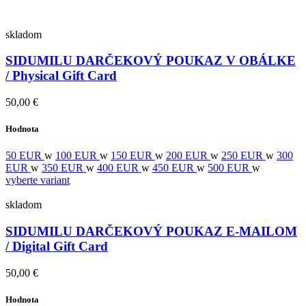
skladom
SIDUMILU DARČEKOVÝ POUKAZ V OBÁLKE
/ Physical Gift Card
50,00 €
Hodnota
50 EUR
w
100 EUR
w
150 EUR
w
200 EUR
w
250 EUR
w
300
EUR
w
350 EUR
w
400 EUR
w
450 EUR
w
500 EUR
w
vyberte variant
skladom
SIDUMILU DARČEKOVÝ POUKAZ E-MAILOM
/ Digital Gift Card
50,00 €
Hodnota