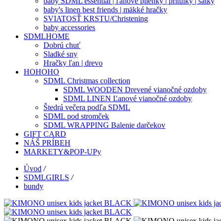
baby SDML essential | ľanové plienky | prítulky | šatky
baby's linen best friends | mäkké hračky
SVIATOSŤ KRSTU/Christening
baby accessories
SDMLHOME
Dobrú chuť
Sladké sny
Hračky ľan | drevo
HOHOHO
SDML Christmas collection
SDML WOODEN Drevené vianočné ozdoby
SDML LINEN Ľanové vianočné ozdoby
Štedrá večera podľa SDML
SDML pod stromček
SDML WRAPPING Balenie darčekov
GIFT CARD
NÁŠ PRÍBEH
MARKETY&POP-UPy
Úvod
/
SDMLGIRLS
/
bundy