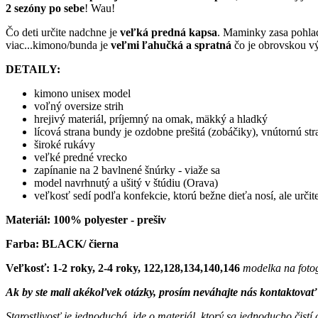
2 sezóny po sebe
! Wau!
Čo deti určite nadchne je
veľká predná kapsa
. Maminky zasa pohla
viac...kimono/bunda je
veľmi ľahučká a spratná
čo je obrovskou v
DETAILY:
kimono unisex model
voľný oversize strih
hrejivý materiál, príjemný na omak, mäkký a hladký
lícová strana bundy je ozdobne prešitá (zobáčiky), vnútornú str
široké rukávy
veľké predné vrecko
zapínanie na 2 bavlnené šnúrky - viaže sa
model navrhnutý a ušitý v štúdiu (Orava)
veľkosť sedí podľa konfekcie, ktorú bežne dieťa nosí, ale určite 
Materiál: 100% polyester - prešiv
Farba: BLACK/ čierna
Veľkosť: 1-2 roky, 2-4 roky, 122,128,134,140,146
modelka na fotog
Ak by ste mali akékoľvek otázky, prosím neváhajte nás kontaktova
Starostlivosť je jednoduchá, ide o materiál, ktorý sa jednoducho čist