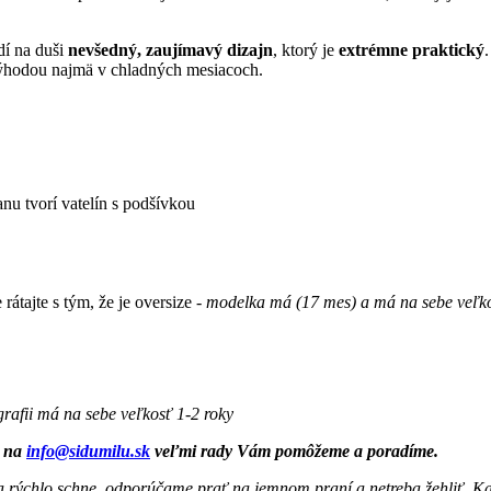
dí na duši
nevšedný, zaujímavý dizajn
, ktorý je
extrémne praktický
ýhodou najmä v chladných mesiacoch.
anu tvorí vatelín s podšívkou
rátajte s tým, že je oversize -
modelka má (17 mes) a má na sebe veľko
rafii má na sebe veľkosť 1-2 roky
ť na
info@sidumilu.sk
veľmi rady Vám pomôžeme a poradíme.
í a rýchlo schne, odporúčame prať na jemnom praní a netreba žehliť. Ka