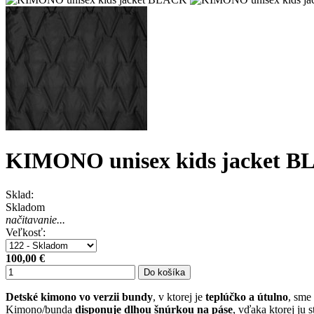
KIMONO unisex kids jacket 
Sklad:
Skladom
načitavanie...
Veľkosť:
100,00 €
Do košíka
Detské kimono
vo verzii bundy
, v ktorej je
teplúčko a útulno
, sme 
Kimono/bunda
disponuje dlhou šnúrkou na páse
, vďaka ktorej ju 