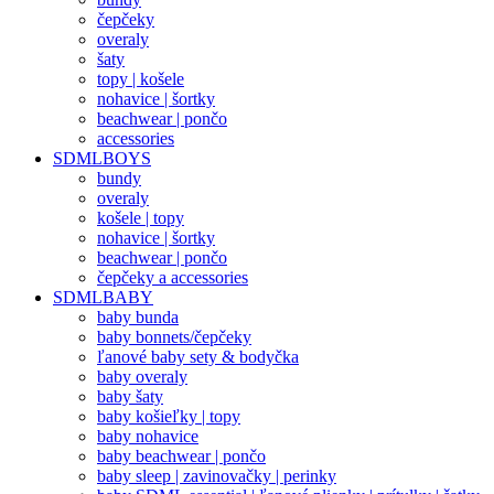
čepčeky
overaly
šaty
topy | košele
nohavice | šortky
beachwear | pončo
accessories
SDMLBOYS
bundy
overaly
košele | topy
nohavice | šortky
beachwear | pončo
čepčeky a accessories
SDMLBABY
baby bunda
baby bonnets/čepčeky
ľanové baby sety & bodyčka
baby overaly
baby šaty
baby košieľky | topy
baby nohavice
baby beachwear | pončo
baby sleep | zavinovačky | perinky