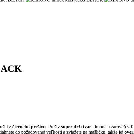
BLACK
ušili
z
čierneho prešivu
. Prešiv
super drží tvar
kimona a zároveň vďa
stiahnete do požadovanej veľkosti a zviažete na mašličku, takže jej
over