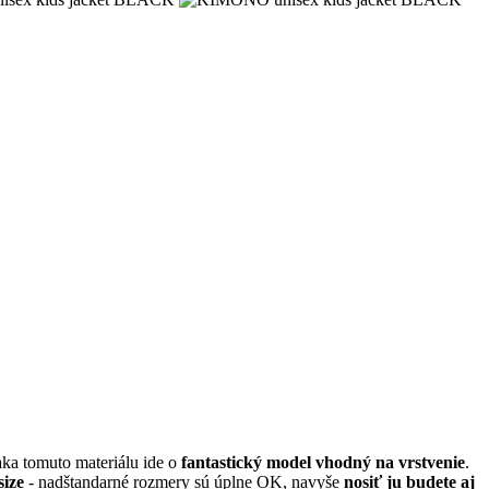
ka tomuto materiálu ide o
fantastický model vhodný na vrstvenie
.
size
- nadštandarné rozmery sú úplne OK, navyše
nosiť ju budete aj