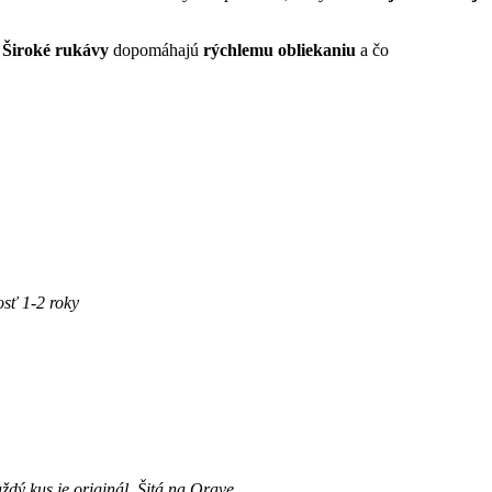
.
Široké rukávy
dopomáhajú
rýchlemu obliekaniu
a čo
sť 1-2 roky
ždý kus je originál. Šitá na Orave.