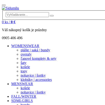
0
ks /
0 €
Váš nákupný košík je prázdny
0905 406 496
WOMENSWEAR
plášte | saká | bundy
overaly
ľanové komplety & sety
šaty
košele
topy
nohavice | šortky
klobúky | accessories
MENSWEAR
košele
nohavice | šortky
FALL/WINTER
SDMLGIRLS
bundy